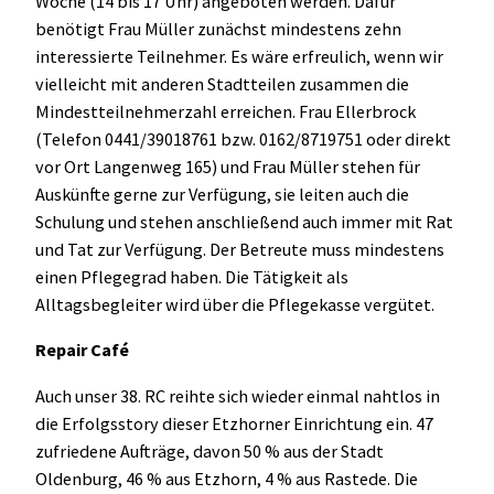
Woche (14 bis 17 Uhr) angeboten werden. Dafür
benötigt Frau Müller zunächst mindestens zehn
interessierte Teilnehmer. Es wäre erfreulich, wenn wir
vielleicht mit anderen Stadtteilen zusammen die
Mindestteilnehmerzahl erreichen. Frau Ellerbrock
(Telefon 0441/39018761 bzw. 0162/8719751 oder direkt
vor Ort Langenweg 165) und Frau Müller stehen für
Auskünfte gerne zur Verfügung, sie leiten auch die
Schulung und stehen anschließend auch immer mit Rat
und Tat zur Verfügung. Der Betreute muss mindestens
einen Pflegegrad haben. Die Tätigkeit als
Alltagsbegleiter wird über die Pflegekasse vergütet.
Repair Café
Auch unser 38. RC reihte sich wieder einmal nahtlos in
die Erfolgsstory dieser Etzhorner Einrichtung ein. 47
zufriedene Aufträge, davon 50 % aus der Stadt
Oldenburg, 46 % aus Etzhorn, 4 % aus Rastede. Die