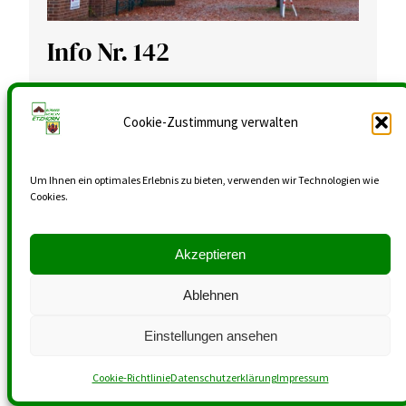
Info Nr. 142
Gustav Backhuß-Büsing
23. Oktober 2024
Info-Brief
Cookie-Zustimmung verwalten
“Der Nebel steigt, es fällt das Laub; schenk ein
Um Ihnen ein optimales Erlebnis zu bieten, verwenden wir Technologien wie
den Wein, den holden! Wir wollen…
Cookies.
Weiterlesen
Akzeptieren
Ablehnen
Einstellungen ansehen
Cookie-Richtlinie
Datenschutzerklärung
Impressum