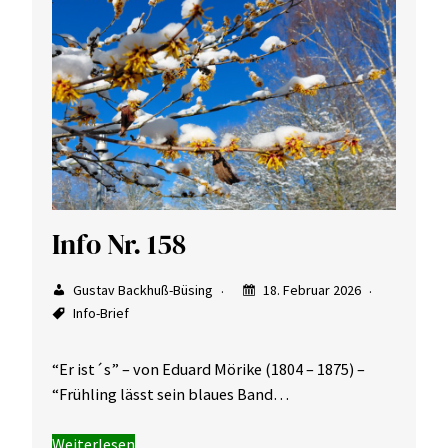
Info Nr. 158
Gustav Backhuß-Büsing
18. Februar 2026
Info-Brief
“Er ist´s” – von Eduard Mörike (1804 – 1875) –
“Frühling lässt sein blaues Band…
Weiterlesen